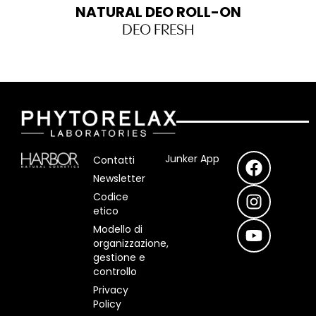
NATURAL DEO ROLL-ON
DEO FRESH
F
I
Y
Junker App
Contatti
a
n
o
Newsletter
c
s
u
Codice
e
t
t
etico
b
a
u
Modello di
o
g
b
organizzazione,
o
r
e
gestione e
controllo
k
a
m
Privacy
Policy