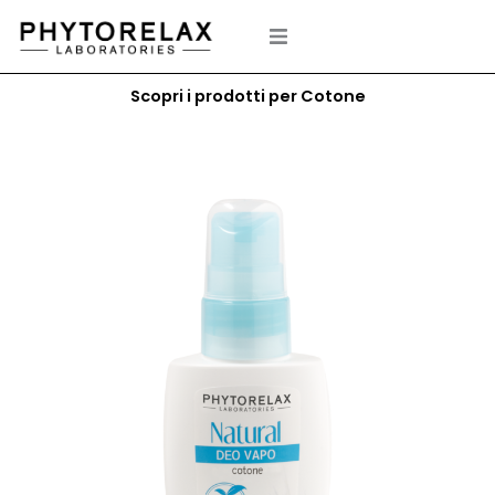
Vai
al
contenuto
Scopri i prodotti per Cotone