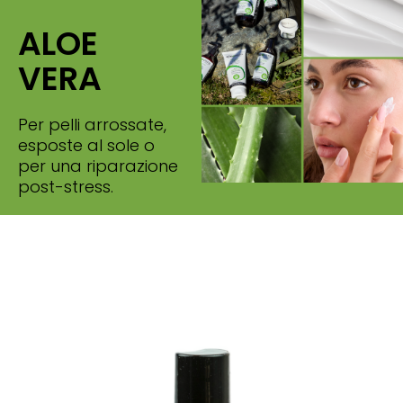
ALOE
VERA
Per pelli arrossate,
esposte al sole o
per una riparazione
post-stress.