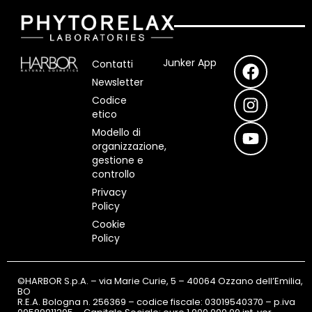
F
I
Y
Junker App
Contatti
a
n
o
Newsletter
c
s
u
Codice
e
t
t
etico
b
a
u
Modello di
o
g
b
organizzazione,
o
r
e
gestione e
controllo
k
a
m
Privacy
Policy
Cookie
Policy
©HARBOR S.p.A. – via Marie Curie, 5 – 40064 Ozzano dell’Emilia,
BO
R.E.A. Bologna n. 256369 – codice fiscale: 03019540370 – p.iva