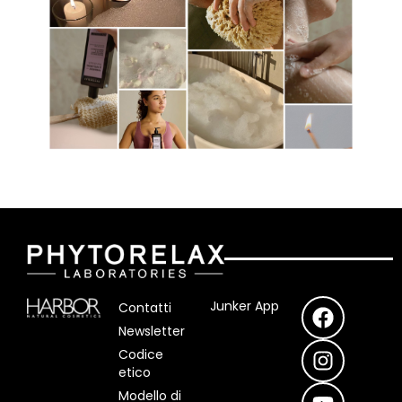
F
I
Y
Junker App
Contatti
a
n
o
Newsletter
c
s
u
Codice
e
t
t
etico
b
a
u
Modello di