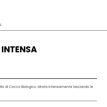
N
P
 INTENSA
V
io di Cocco Biologico. Idrata intensamente lasciando le