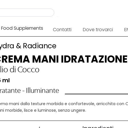
Food Supplements
Contatti
Dove trovarci
E
ydra & Radiance
REMA MANI IDRATAZIONE
lio di Cocco
5 ml
ratante - Illuminante
ma mani dalla texture morbida e confortevole, arricchita con Ol
i morbide, lisce e luminose, senza ungere.