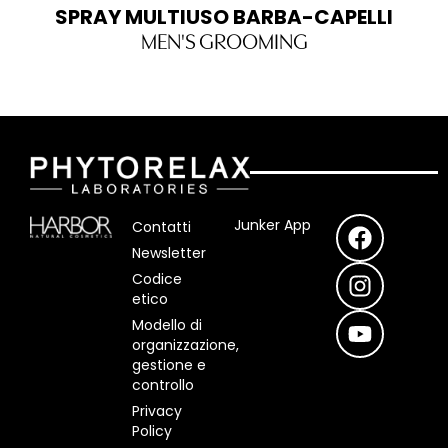
SPRAY MULTIUSO BARBA-CAPELLI
MEN'S GROOMING
F
I
Y
Junker App
Contatti
a
n
o
Newsletter
c
s
u
Codice
e
t
t
etico
b
a
u
Modello di
o
g
b
organizzazione,
o
r
e
gestione e
controllo
k
a
m
Privacy
Policy