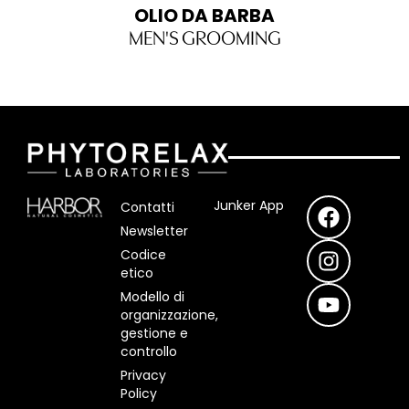
OLIO DA BARBA
MEN'S GROOMING
F
I
Y
Junker App
Contatti
a
n
o
Newsletter
c
s
u
Codice
e
t
t
etico
b
a
u
Modello di
o
g
b
organizzazione,
o
r
e
gestione e
controllo
k
a
m
Privacy
Policy