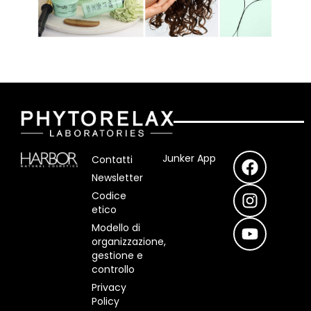
F
I
Y
Junker App
Contatti
a
n
o
Newsletter
c
s
u
Codice
e
t
t
etico
b
a
u
Modello di
o
g
b
organizzazione,
o
r
e
gestione e
controllo
k
a
m
Privacy
Policy