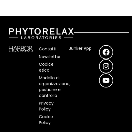
F
I
Y
Junker App
Contatti
a
n
o
Newsletter
c
s
u
Codice
e
t
t
etico
b
a
u
Modello di
o
g
b
organizzazione,
o
r
e
gestione e
controllo
k
a
m
Privacy
Policy
Cookie
Policy