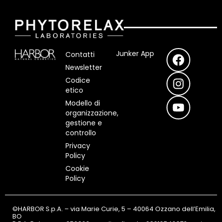
F
I
Y
Junker App
Contatti
a
n
o
Newsletter
c
s
u
Codice
e
t
t
etico
b
a
u
Modello di
o
g
b
organizzazione,
o
r
e
gestione e
controllo
k
a
m
Privacy
Policy
Cookie
Policy
©HARBOR S.p.A. – via Marie Curie, 5 – 40064 Ozzano dell’Emilia,
BO