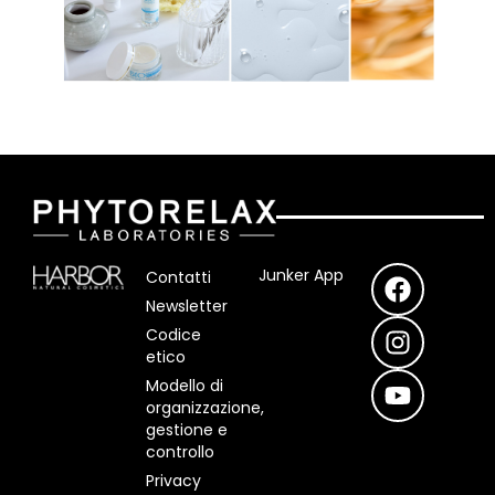
F
I
Y
Junker App
Contatti
a
n
o
Newsletter
c
s
u
Codice
e
t
t
etico
b
a
u
Modello di
o
g
b
organizzazione,
o
r
e
gestione e
controllo
k
a
m
Privacy