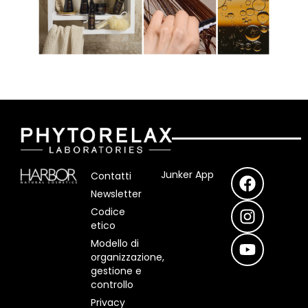
F
I
Y
Junker App
Contatti
a
n
o
Newsletter
c
s
u
Codice
e
t
t
etico
b
a
u
Modello di
o
g
b
organizzazione,
o
r
e
gestione e
controllo
k
a
m
Privacy