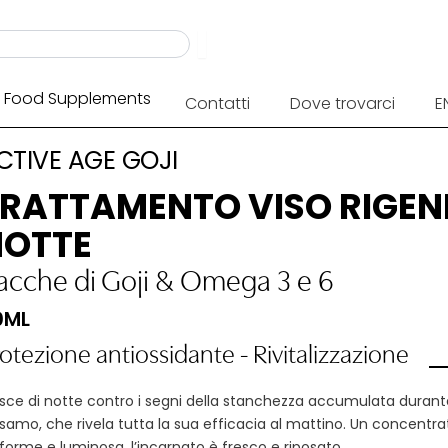
Food Supplements
Contatti
Dove trovarci
E
CTIVE AGE GOJI
RATTAMENTO VISO RIGEN
NOTTE
acche di Goji
&
Omega 3 e 6
0ML
otezione antiossidante - Rivitalizzazione
sce di notte contro i segni della stanchezza accumulata durante 
samo, che rivela tutta la sua efficacia al mattino. Un concentrato d
forme e luminosa, l’incarnato è fresco e riposato.