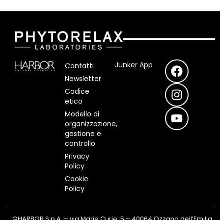
F
I
Y
Junker App
Contatti
a
n
o
Newsletter
c
s
u
Codice
e
t
t
etico
b
a
u
Modello di
o
g
b
organizzazione,
o
r
e
gestione e
controllo
k
a
m
Privacy
Policy
Cookie
Policy
©HARBOR S.p.A. – via Marie Curie, 5 – 40064 Ozzano dell’Emilia,