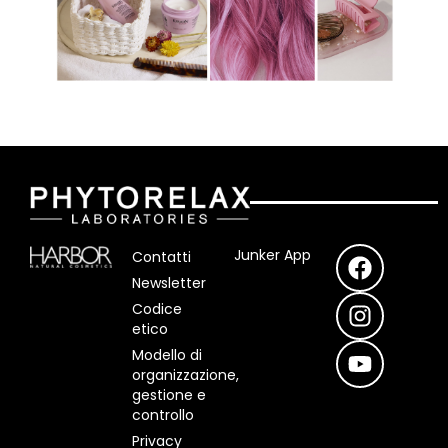
F
I
Y
Junker App
Contatti
a
n
o
Newsletter
c
s
u
Codice
e
t
t
etico
b
a
u
Modello di
o
g
b
organizzazione,
o
r
e
gestione e
controllo
k
a
m
Privacy