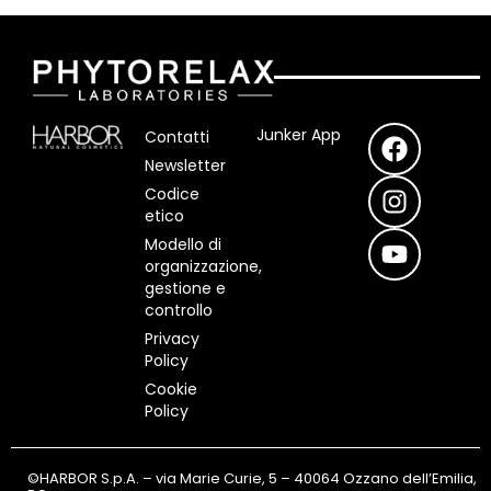
F
I
Y
Junker App
Contatti
a
n
o
Newsletter
c
s
u
Codice
e
t
t
etico
b
a
u
Modello di
o
g
b
organizzazione,
o
r
e
gestione e
controllo
k
a
m
Privacy
Policy
Cookie
Policy
©HARBOR S.p.A. – via Marie Curie, 5 – 40064 Ozzano dell’Emilia,