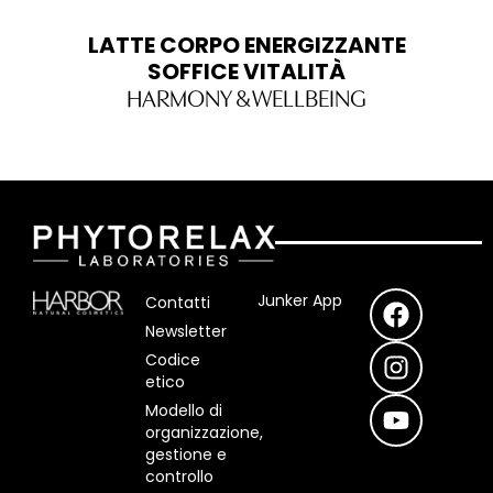
LATTE CORPO ENERGIZZANTE
SOFFICE VITALITÀ
HARMONY & WELLBEING
F
I
Y
Junker App
Contatti
a
n
o
Newsletter
c
s
u
Codice
e
t
t
etico
b
a
u
Modello di
o
g
b
organizzazione,
o
r
e
gestione e
controllo
k
a