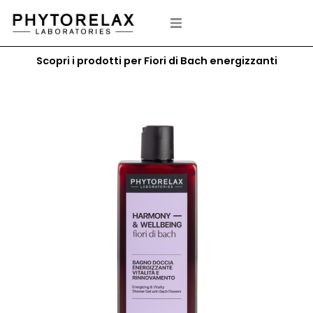
Vai
al
contenuto
Scopri i prodotti per Fiori di Bach energizzanti