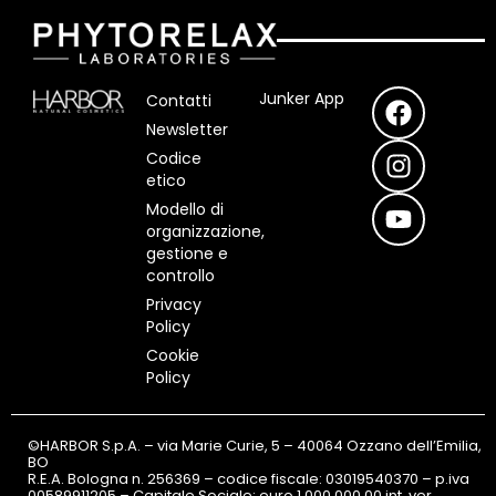
F
I
Y
Junker App
Contatti
a
n
o
Newsletter
c
s
u
Codice
e
t
t
etico
b
a
u
Modello di
o
g
b
organizzazione,
o
r
e
gestione e
controllo
k
a
m
Privacy
Policy
Cookie
Policy
©HARBOR S.p.A. – via Marie Curie, 5 – 40064 Ozzano dell’Emilia,
BO
R.E.A. Bologna n. 256369 – codice fiscale: 03019540370 – p.iva
00589911205 – Capitale Sociale: euro 1.000.000,00 int. ver.