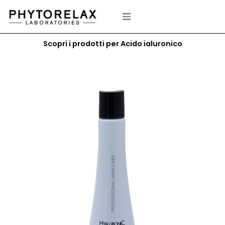
Vai
al
contenuto
Scopri i prodotti per Acido ialuronico