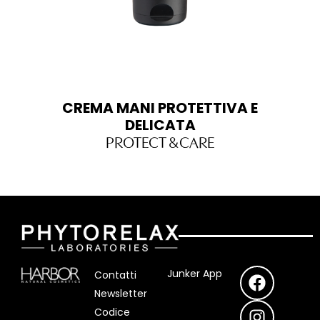
CREMA MANI PROTETTIVA E
DELICATA
PROTECT & CARE
F
I
Y
Junker App
Contatti
a
n
o
Newsletter
c
s
u
Codice